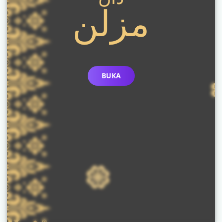
مزلن
BUKA