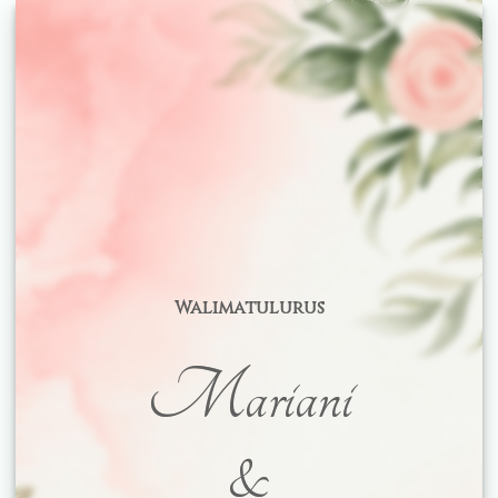
Walimatulurus
Mariani
&