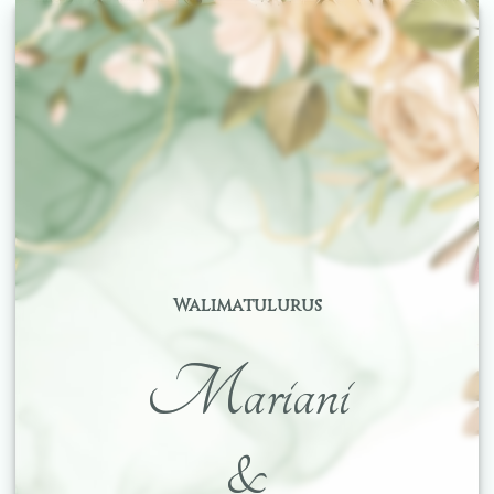
Walimatulurus
Mariani
&